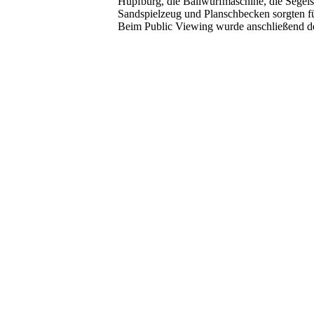
Hüpfburg, die Ballwurfmaschine, die Segelsp
Sandspielzeug und Planschbecken sorgten fü
Beim Public Viewing wurde anschließend der