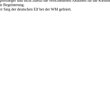
ortflieger und nicht zuletzt die verschiedenen Aktionen für die Kleins
r Begeisterung.
 Sieg der deutschen Elf bei der WM gefeiert.